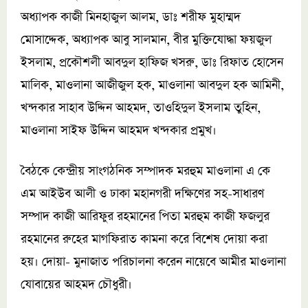
অধ্যাপক কাজী মিনহাজুল আলম, ডাঃ শরীফ মুহাম্মদ
মোসাদ্দেক, অধ্যাপক আবু সালমান, বীর মুক্তিযোদ্ধা ফয়জুল
ইসলাম, প্রকৌশলী আবদুল হাফিজ খসরু, ডাঃ রিফাত হোসেন
মালিক, মাওলানা আজীজুল হক, মাওলানা আবদুল হক আমিনী,
খন্দকার সাহাব উদ্দিন আহমদ, তাওহিদুল ইসলাম তুহিন,
মাওলানা সাইফ উদ্দিন আহমদ খন্দকার প্রমুখ।
বৈঠকে কেন্দ্রীয় সাংগঠনিক সম্পাদক মরহুম মাওলানা এ কে
এম আইউব আলী ও ঢাকা মহানগরী দক্ষিণের সহ-সাধারণ
সম্পাদ কাজী আরিফুর রহমানের পিতা মরহুম কাজী ফজলুর
রহমানের রুহের মাগফিরাত কামনা করে বিশেষ দোয়া করা
হয়। দোয়া- মুনাজাত পরিচালনা করেন নায়েবে আমীর মাওলানা
যোবায়ের আহমদ চৌধুরী।