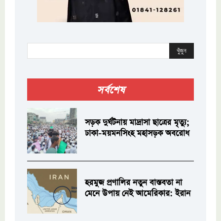
খুঁজুন
সর্বশেষ
সড়ক দুর্ঘটনায় মাদ্রাসা ছাত্রের মৃত্যু;
ঢাকা-ময়মনসিংহ মহাসড়ক অবরোধ
হরমুজ প্রণালির নতুন বাস্তবতা না
মেনে উপায় নেই আমেরিকার: ইরান