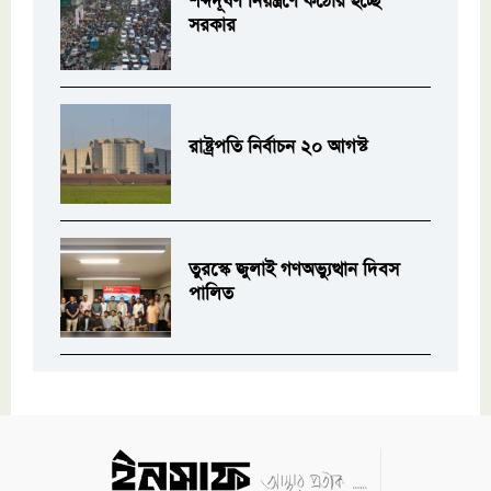
শব্দদূষণ নিয়ন্ত্রণে কঠোর হচ্ছে
সরকার
রাষ্ট্রপতি নির্বাচন ২০ আগস্ট
তুরস্কে জুলাই গণঅভ্যুত্থান দিবস
পালিত