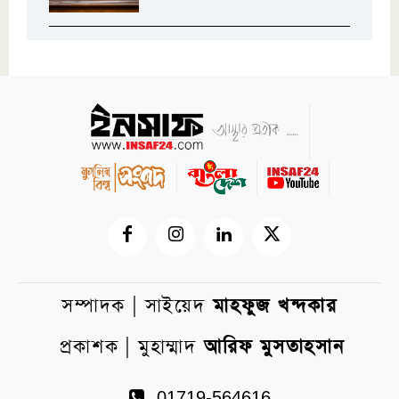
সম্পাদক | সাইয়েদ
মাহফুজ খন্দকার
প্রকাশক | মুহাম্মাদ
আরিফ মুসতাহসান
01719-564616