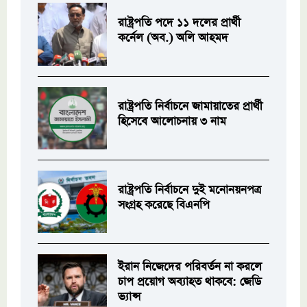
রাষ্ট্রপতি পদে ১১ দলের প্রার্থী
কর্নেল (অব.) অলি আহমদ
রাষ্ট্রপতি নির্বাচনে জামায়াতের প্রার্থী
হিসেবে আলোচনায় ৩ নাম
রাষ্ট্রপতি নির্বাচনে দুই মনোনয়নপত্র
সংগ্রহ করেছে বিএনপি
ইরান নিজেদের পরিবর্তন না করলে
চাপ প্রয়োগ অব্যাহত থাকবে: জেডি
ভ্যান্স