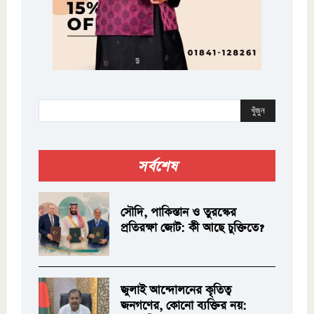
খুঁজুন
সর্বশেষ
সৌদি, পাকিস্তান ও তুরস্কের
প্রতিরক্ষা জোট: কী আছে চুক্তিতে?
জুলাই আন্দোলনের কৃতিত্ব
জনগণের, কোনো ব্যক্তির নয়: