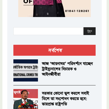
খুঁজুন
সর্বশেষ
আজ ‘আয়নাঘর’ পরিদর্শনে যাচ্ছেন
ট্রাইব্যুনালের বিচারক ও
আইনজীবীরা
সরকার কোনো ভুল করলে সবাই
মিলে তা সংশোধন করতে হবে:
ভারপ্রাপ্ত রাষ্ট্রপতি