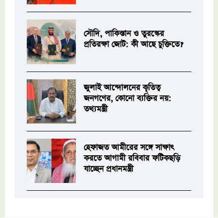
সৌদি, পাকিস্তান ও তুরস্কের
প্রতিরক্ষা জোট: কী আছে চুক্তিতে?
জুলাই আন্দোলনের কৃতিত্ব
জনগণের, কোনো ব্যক্তির নয়:
তথ্যমন্ত্রী
হেফাজত আমীরের সঙ্গে সাক্ষাৎ
করতে আগামী রবিবার ফটিকছড়ি
যাচ্ছেন প্রধানমন্ত্রী