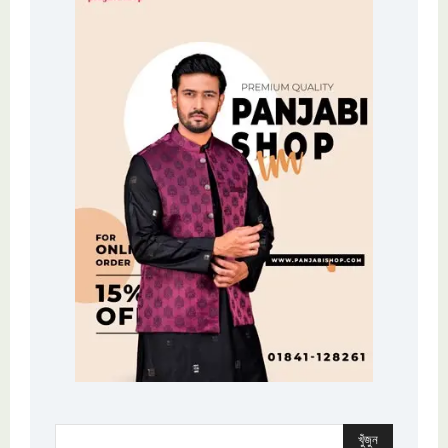
খুঁজুন