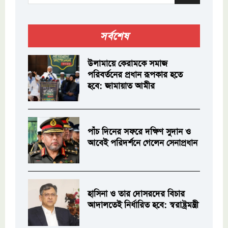
সর্বশেষ
উলামায়ে কেরামকে সমাজ
পরিবর্তনের প্রধান রূপকার হতে
হবে: জামায়াত আমীর
পাঁচ দিনের সফরে দক্ষিণ সুদান ও
আবেই পরিদর্শনে গেলেন সেনাপ্রধান
হাসিনা ও তার দোসরদের বিচার
আদালতেই নির্ধারিত হবে: স্বরাষ্ট্রমন্ত্রী