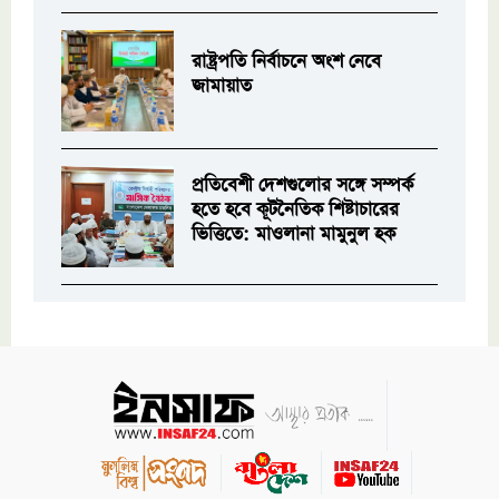
রাষ্ট্রপতি নির্বাচনে অংশ নেবে
জামায়াত
প্রতিবেশী দেশগুলোর সঙ্গে সম্পর্ক
হতে হবে কূটনৈতিক শিষ্টাচারের
ভিত্তিতে: মাওলানা মামুনুল হক