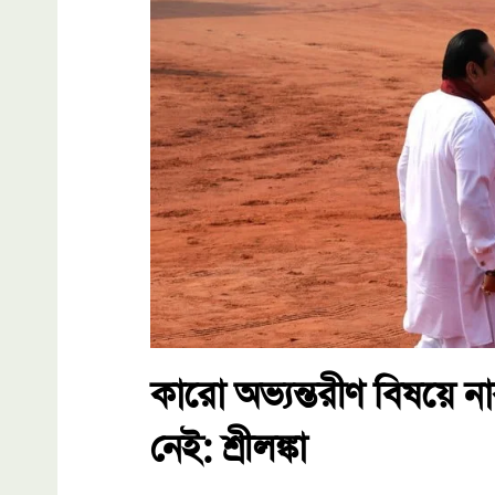
কারো অভ্যন্তরীণ বিষয়ে 
নেই: শ্রীলঙ্কা