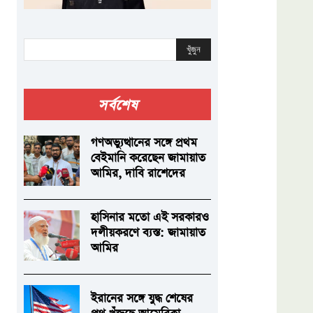
খুঁজুন
সর্বশেষ
গণঅভ্যুত্থানের সঙ্গে প্রথম
বেইমানি করেছেন জামায়াত
আমির, দাবি রাশেদের
হাসিনার মতো এই সরকারও
দলীয়করণে ব্যস্ত: জামায়াত
আমির
ইরানের সঙ্গে যুদ্ধ শেষের