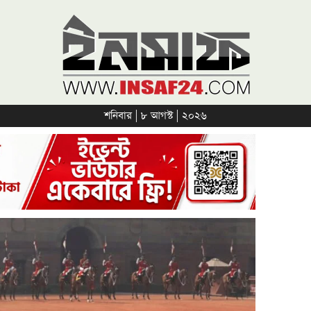
শনিবার | ৮ আগস্ট | ২০২৬