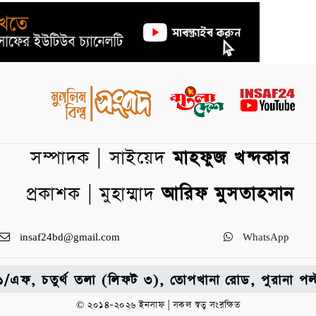
সম্পাদক | সাইয়েদ
মাহফুজ খন্দকার
প্রকাশক | মুহাম্মাদ
আরিফ মুসতাহসান
insaf24bd@gmail.com
WhatsApp
: ৩১/এফ, চতুর্থ তলা (লিফট ৩), তোপখানা রোড, পুরানা 
© ২০১৪–২০২৬ ইনসাফ | সকল স্বত্ব সংরক্ষিত