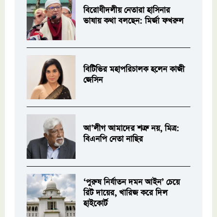
বিরোধীদলীয় নেতারা হাসিনার
ভাষায় কথা বলছেন: মির্জা ফখরুল
বিটিভির মহাপরিচালক হলেন কাজী
জেসিন
আ’লীগ আমাদের শত্রু নয়, মিত্র:
বিএনপি নেতা নাছির
‘পুরুষ নির্যাতন দমন আইন’ চেয়ে
রিট দায়ের, খারিজ করে দিল
হাইকোর্ট