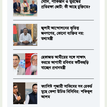
সৌদি, পাকিস্তান ও তুরস্কের
প্রতিরক্ষা জোট: কী আছে চুক্তিতে?
জুলাই আন্দোলনের কৃতিত্ব
জনগণের, কোনো ব্যক্তির নয়:
তথ্যমন্ত্রী
হেফাজত আমীরের সঙ্গে সাক্ষাৎ
করতে আগামী রবিবার ফটিকছড়ি
যাচ্ছেন প্রধানমন্ত্রী
ফ্যাসিস্ট পূজারী সাকিবের সব রেকর্ড
মুছে ফেলা উচিত বিসিবির: শফিকুল
আলম