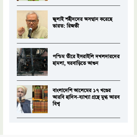
জুলাই শহীদদের অসম্মান করেছে
ভারত: রিজভী
পশ্চিম তীরে ইসরাইলি দখলদারদের
হামলা, ঘরবাড়িতে আগুন
বাংলাদেশি আলেমের ১৭ খণ্ডের
আরবি হাদিস-ব্যাখ্যা গ্রন্থে মুগ্ধ আরব
বিশ্ব