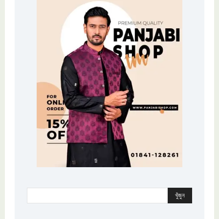
খুঁজুন