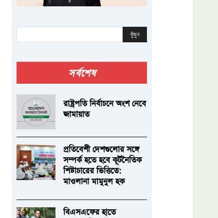
খুঁজুন
সর্বশেষ
রাষ্ট্রপতি নির্বাচনে অংশ নেবে
জামায়াত
প্রতিবেশী দেশগুলোর সঙ্গে
সম্পর্ক হতে হবে কূটনৈতিক
শিষ্টাচারের ভিত্তিতে:
মাওলানা মামুনুল হক
বিএসএফের হাতে