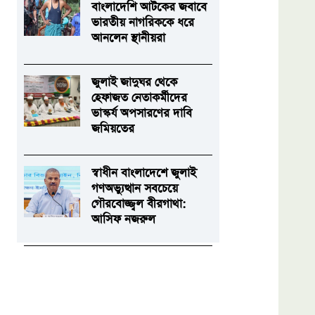
বাংলাদেশি আটকের জবাবে
ভারতীয় নাগরিককে ধরে
আনলেন স্থানীয়রা
জুলাই জাদুঘর থেকে
হেফাজত নেতাকর্মীদের
ভাস্কর্য অপসারণের দাবি
জমিয়তের
স্বাধীন বাংলাদেশে জুলাই
গণঅভ্যুত্থান সবচেয়ে
গৌরবোজ্জ্বল বীরগাথা:
আসিফ নজরুল