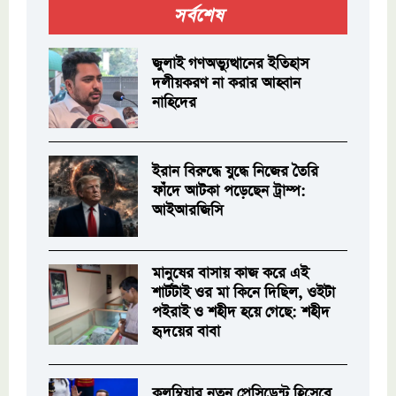
সর্বশেষ
জুলাই গণঅভ্যুত্থানের ইতিহাস
দলীয়করণ না করার আহ্বান
নাহিদের
ইরান বিরুদ্ধে যুদ্ধে নিজের তৈরি
ফাঁদে আটকা পড়েছেন ট্রাম্প:
আইআরজিসি
মানুষের বাসায় কাজ করে এই
শার্টটাই ওর মা কিনে দিছিল, ওইটা
পইরাই ও শহীদ হয়ে গেছে: শহীদ
হৃদয়ের বাবা
কলম্বিয়ার নতুন প্রেসিডেন্ট হিসেবে