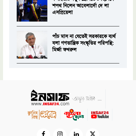
শপথ নিলেন আবেলার্দো দে লা
এসপ্রিয়েলা
পাঁচ মাস না যেতেই সরকারকে ব্যর্থ
বলা গণতান্ত্রিক সংস্কৃতির পরিপন্থি:
মির্জা ফখরুল