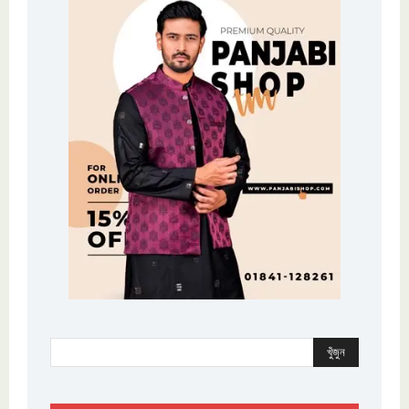
খুঁজুন