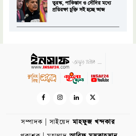
তুরস্ক, পাকিস্তান ও সৌদির মধ্যে
প্রতিরক্ষা চুক্তি সই হচ্ছে আজ
সম্পাদক | সাইয়েদ
মাহফুজ খন্দকার
প্রকাশক | মুহাম্মাদ
আরিফ মুসতাহসান