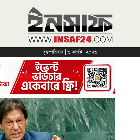
বৃহস্পতিবার | ৬ আগস্ট | ২০২৬