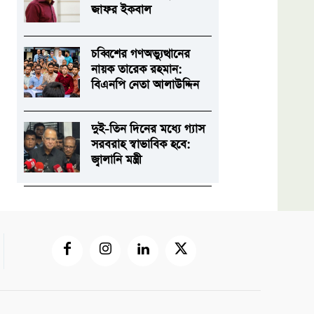
জাফর ইকবাল
চব্বিশের গণঅভ্যুত্থানের
নায়ক তারেক রহমান:
বিএনপি নেতা আলাউদ্দিন
দুই-তিন দিনের মধ্যে গ্যাস
সরবরাহ স্বাভাবিক হবে:
জ্বালানি মন্ত্রী