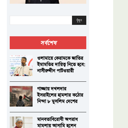
খুঁজুন
সর্বশেষ
ওলামায়ে কেরামকে জাতির
ইমামতির দায়িত্ব নিতে হবে:
নাসীরুদ্দীন পাটওয়ারী
গাজ্জায় দখলদার
ইসরাইলের হামলার কঠোর
নিন্দা ৮ মুসলিম দেশের
মানবতাবিরোধী অপরাধ
মামলায় আসামি হলেন