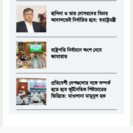
হাসিনা ও তার দোসরদের বিচার
আদালতেই নির্ধারিত হবে: স্বরাষ্ট্রমন্ত্রী
রাষ্ট্রপতি নির্বাচনে অংশ নেবে
জামায়াত
প্রতিবেশী দেশগুলোর সঙ্গে সম্পর্ক
হতে হবে কূটনৈতিক শিষ্টাচারের
ভিত্তিতে: মাওলানা মামুনুল হক