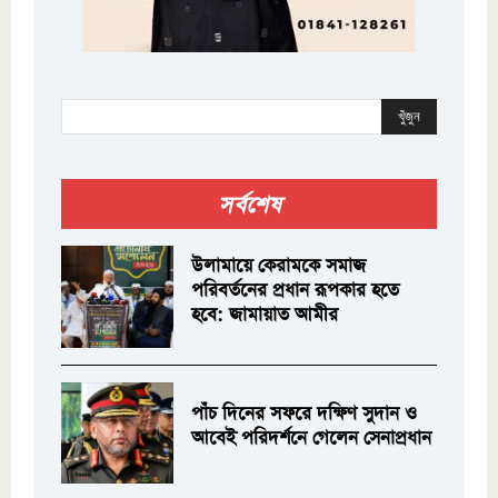
খুঁজুন
সর্বশেষ
উলামায়ে কেরামকে সমাজ
পরিবর্তনের প্রধান রূপকার হতে
হবে: জামায়াত আমীর
পাঁচ দিনের সফরে দক্ষিণ সুদান ও
আবেই পরিদর্শনে গেলেন সেনাপ্রধান