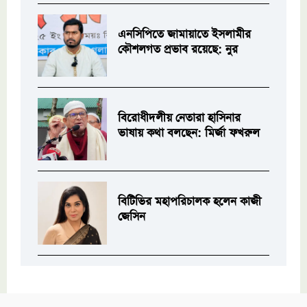
এনসিপিতে জামায়াতে ইসলামীর
কৌশলগত প্রভাব রয়েছে: নুর
বিরোধীদলীয় নেতারা হাসিনার
ভাষায় কথা বলছেন: মির্জা ফখরুল
বিটিভির মহাপরিচালক হলেন কাজী
জেসিন