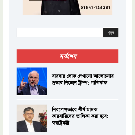
খুঁজুন
সর্বশেষ
বারবার লোক দেখানো আলোচনার
প্রস্তাব দিচ্ছেন ট্রাম্প: গালিবাফ
নিরপেক্ষভাবে শীর্ষ মাদক
কারবারিদের তালিকা করা হবে:
স্বরাষ্ট্রমন্ত্রী