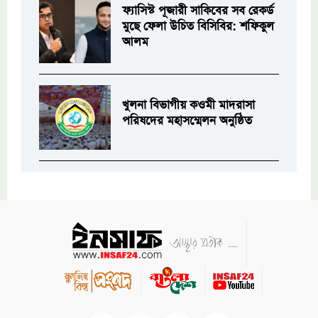
ফ্যাসিস্ট পূজারী সাকিবের সব রেকর্ড
মুছে ফেলা উচিত বিসিবির: শফিকুল
আলম
খুলনা বিভাগীয় কওমী মাদরাসা
পরিষদের মহাসম্মেলন অনুষ্ঠিত