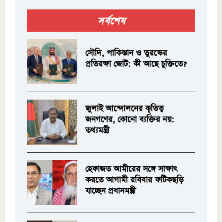
সর্বশেষ
সৌদি, পাকিস্তান ও তুরস্কের
প্রতিরক্ষা জোট: কী আছে চুক্তিতে?
জুলাই আন্দোলনের কৃতিত্ব
জনগণের, কোনো ব্যক্তির নয়:
তথ্যমন্ত্রী
হেফাজত আমীরের সঙ্গে সাক্ষাৎ
করতে আগামী রবিবার ফটিকছড়ি
যাচ্ছেন প্রধানমন্ত্রী