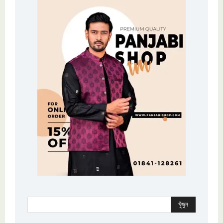
খুঁজুন