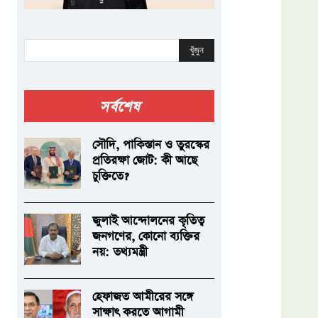
খুঁজুন
সর্বশেষ
সৌদি, পাকিস্তান ও তুরস্কের
প্রতিরক্ষা জোট: কী আছে
চুক্তিতে?
জুলাই আন্দোলনের কৃতিত্ব
জনগণের, কোনো ব্যক্তির
নয়: তথ্যমন্ত্রী
হেফাজত আমীরের সঙ্গে
সাক্ষাৎ করতে আগামী