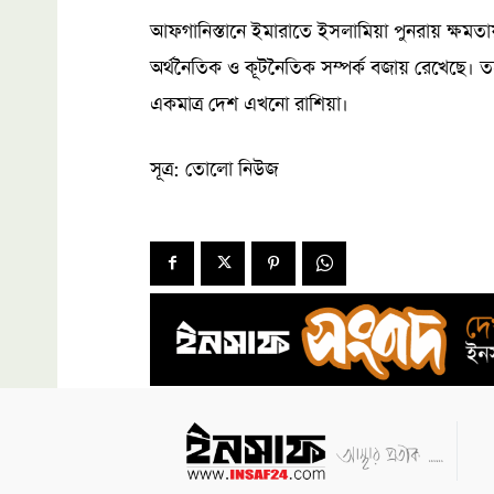
আফগানিস্তানে ইমারাতে ইসলামিয়া পুনরায় ক্ষম
অর্থনৈতিক ও কূটনৈতিক সম্পর্ক বজায় রেখেছে। তব
একমাত্র দেশ এখনো রাশিয়া।
সূত্র: তোলো নিউজ