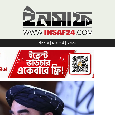
শনিবার | ৮ আগস্ট | ২০২৬