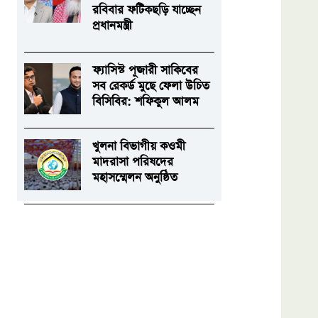
রবিবার ফটিকছড়ি যাচ্ছেন
প্রধানমন্ত্রী
ফ্যাসিস্ট পূজারী সাকিবের
সব রেকর্ড মুছে ফেলা উচিত
বিসিবির: শফিকুল আলম
খুলনা বিভাগীয় কওমী
মাদরাসা পরিষদের
মহাসম্মেলন অনুষ্ঠিত