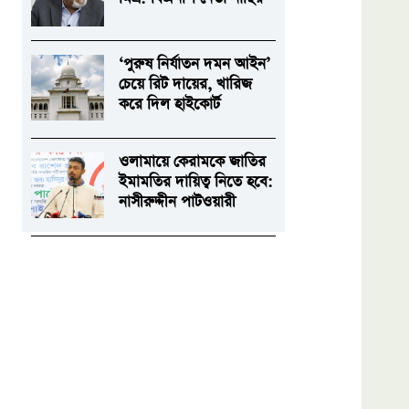
‘পুরুষ নির্যাতন দমন আইন’
চেয়ে রিট দায়ের, খারিজ
করে দিল হাইকোর্ট
ওলামায়ে কেরামকে জাতির
ইমামতির দায়িত্ব নিতে হবে:
নাসীরুদ্দীন পাটওয়ারী