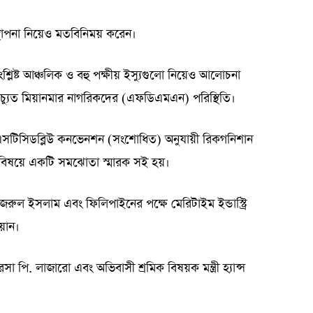
্থাপনা নিয়েও মতবিনিময় করেন।
ংশ্লিষ্ট আঞ্চলিক ও বহু পক্ষীয় ইস্যুগুলো নিয়েও আলোচনা
্তুচ্যুত মিয়ানমার নাগরিকদের (এফডিএমএন) পরিস্থিতি।
 এসটিসিডব্লিউ কনভেনশন (সংশোধিত) অনুযায়ী রিকগনিশান
 বিষয়ে একটি সমঝোতা স্মারক সই হয়।
নজরুল ইসলাম এবং ফিলিপাইনের পক্ষে মেরিটাইম ইন্ডাস্ট্রি
য়ান।
েসা পি. লাজারো এবং অভিবাসী শ্রমিক বিষয়ক মন্ত্রী হ্যান্স