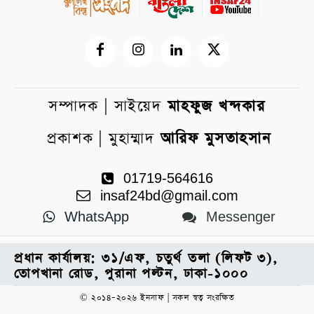
সম্পাদক | সাইয়েদ
মাহফুজ খন্দকার
প্রকাশক | মুহাম্মাদ
আরিফ মুসতাহসান
01719-564616
insaf24bd@gmail.com
WhatsApp
Messenger
প্রধান কার্যালয়: ৩১/এফ, চতুর্থ তলা (লিফট ৩),
তোপখানা রোড, পুরানা পল্টন, ঢাকা-১০০০
© ২০১৪–২০২৬ ইনসাফ | সকল স্বত্ব সংরক্ষিত