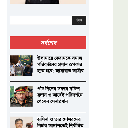
খুঁজুন
সর্বশেষ
উলামায়ে কেরামকে সমাজ
পরিবর্তনের প্রধান রূপকার
হতে হবে: জামায়াত আমীর
পাঁচ দিনের সফরে দক্ষিণ
সুদান ও আবেই পরিদর্শনে
গেলেন সেনাপ্রধান
হাসিনা ও তার দোসরদের
বিচার আদালতেই নির্ধারিত