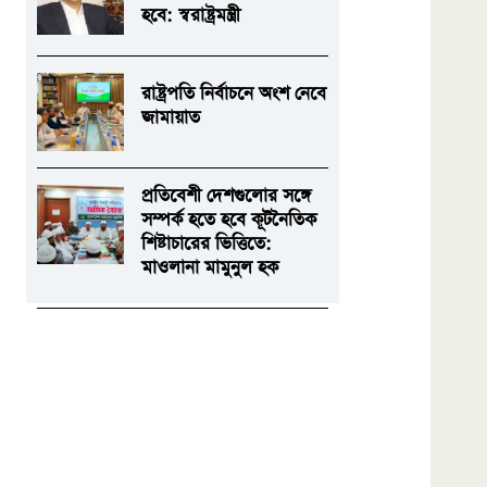
হবে: স্বরাষ্ট্রমন্ত্রী
রাষ্ট্রপতি নির্বাচনে অংশ নেবে
জামায়াত
প্রতিবেশী দেশগুলোর সঙ্গে
সম্পর্ক হতে হবে কূটনৈতিক
শিষ্টাচারের ভিত্তিতে:
মাওলানা মামুনুল হক