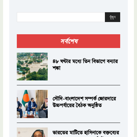
খুঁজুন
সর্বশেষ
৪৮ ঘণ্টার মধ্যে তিন বিভাগে বন্যার
শঙ্কা
সৌদি-বাংলাদেশ সম্পর্ক জোরদারে
উচ্চপর্যায়ের বৈঠক অনুষ্ঠিত
ভারতের মাটিতে হাসিনাকে বক্তব্যের