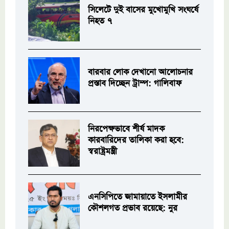
সিলেটে দুই বাসের মুখোমুখি সংঘর্ষে
নিহত ৭
বারবার লোক দেখানো আলোচনার
প্রস্তাব দিচ্ছেন ট্রাম্প: গালিবাফ
নিরপেক্ষভাবে শীর্ষ মাদক
কারবারিদের তালিকা করা হবে:
স্বরাষ্ট্রমন্ত্রী
এনসিপিতে জামায়াতে ইসলামীর
কৌশলগত প্রভাব রয়েছে: নুর