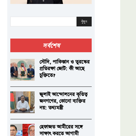
খুঁজুন
সর্বশেষ
সৌদি, পাকিস্তান ও তুরস্কের
প্রতিরক্ষা জোট: কী আছে
চুক্তিতে?
জুলাই আন্দোলনের কৃতিত্ব
জনগণের, কোনো ব্যক্তির
নয়: তথ্যমন্ত্রী
হেফাজত আমীরের সঙ্গে
সাক্ষাৎ করতে আগামী