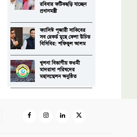
রবিবার ফটিকছড়ি যাচ্ছেন
প্রধানমন্ত্রী
ফ্যাসিস্ট পূজারী সাকিবের
সব রেকর্ড মুছে ফেলা উচিত
বিসিবির: শফিকুল আলম
খুলনা বিভাগীয় কওমী
মাদরাসা পরিষদের
মহাসম্মেলন অনুষ্ঠিত