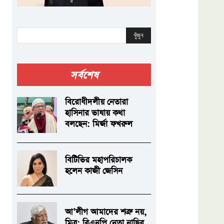
খুঁজুন
সর্বশেষ
বিরোধীদলীয় নেতারা
হাসিনার ভাষায় কথা
বলছেন: মির্জা ফখরুল
বিটিভির মহাপরিচালক
হলেন কাজী জেসিন
আ’লীগ আমাদের শত্রু নয়,
মিত্র: বিএনপি নেতা নাছির