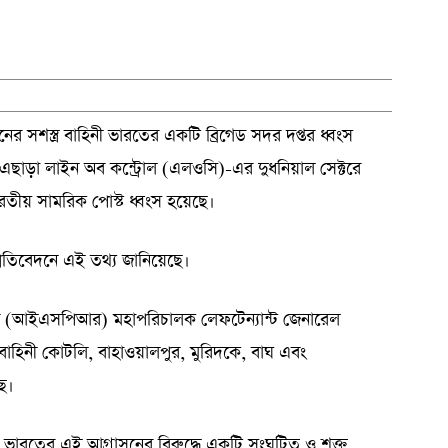
ের সশস্ত্র বাহিনী ভারতের একটি ব্রিগেড সদর দপ্তর ধ্বংস
র। এছাড়া লাইন অব কন্ট্রোল (এলওসি)-এর দুধনিয়াল সেক্টরে
রতীয় সামরিক পোস্ট ধ্বংস হয়েছে।
 প্রতিবেদনে এই তথ্য জানিয়েছে।
র (আইএসপিআর) মহাপরিচালক লেফটেন্যান্ট জেনারেল
াহিনী কোটলি, বাহাওয়ালপুর, মুরিদকে, বাঘ এবং
ছে।
াহিনী ভারতের এই আগ্রাসনের বিরুদ্ধে একটি সংঘটিত ও শক্ত