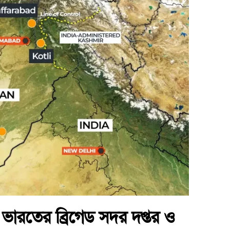
য় ভারতের ব্রিগেড সদর দপ্তর ও