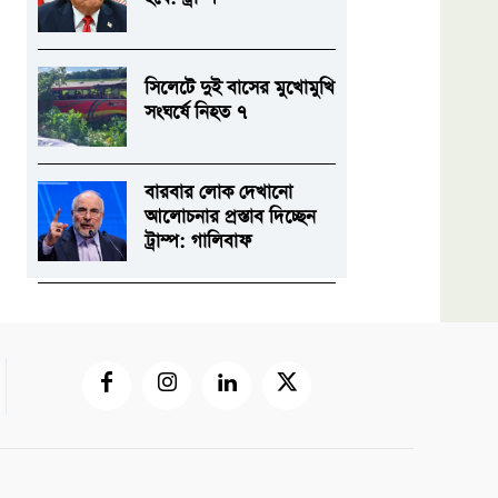
সিলেটে দুই বাসের মুখোমুখি
সংঘর্ষে নিহত ৭
বারবার লোক দেখানো
আলোচনার প্রস্তাব দিচ্ছেন
ট্রাম্প: গালিবাফ