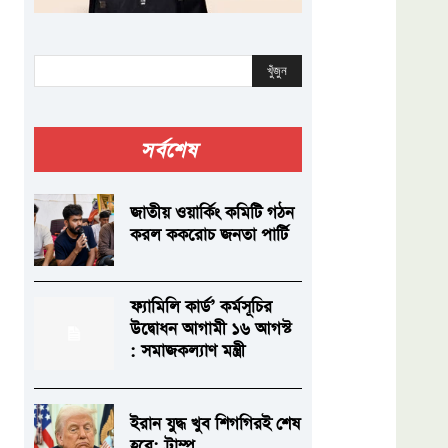
খুঁজুন
সর্বশেষ
জাতীয় ওয়ার্কিং কমিটি গঠন
করল ককরোচ জনতা পার্টি
ফ্যামিলি কার্ড’ কর্মসূচির
উদ্বোধন আগামী ১৬ আগস্ট
: সমাজকল্যাণ মন্ত্রী
ইরান যুদ্ধ খুব শিগগিরই শেষ
হবে: ট্রাম্প