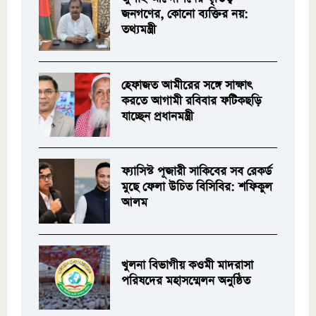
জনগণের, কোনো ব্যক্তির নয়:
তথ্যমন্ত্রী
হেফাজত আমীরের সঙ্গে সাক্ষাৎ
করতে আগামী রবিবার ফটিকছড়ি
যাচ্ছেন প্রধানমন্ত্রী
ফ্যাসিস্ট পূজারী সাকিবের সব রেকর্ড
মুছে ফেলা উচিত বিসিবির: শফিকুল
আলম
খুলনা বিভাগীয় কওমী মাদরাসা
পরিষদের মহাসম্মেলন অনুষ্ঠিত