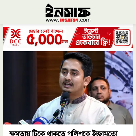
ক্ষমতায় টিকে থাকতে পুলিশকে ইচ্ছামতো