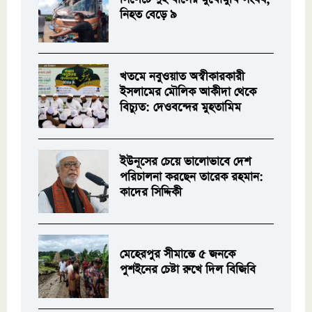
নিহত বেড়ে ৯
খতমে নবুওয়াত অস্বীকারকারী
ইসলামের মৌলিক আকীদা থেকে
বিচ্যুত: দেওবন্দের মুহতামিম
ইউনূসের চেয়ে ভালোভাবে দেশ
পরিচালনা করছেন তারেক রহমান:
কাদের সিদ্দিকী
মেহেরপুর সীমান্তে ৫ জনকে
পুশইনের চেষ্টা রুখে দিল বিজিবি