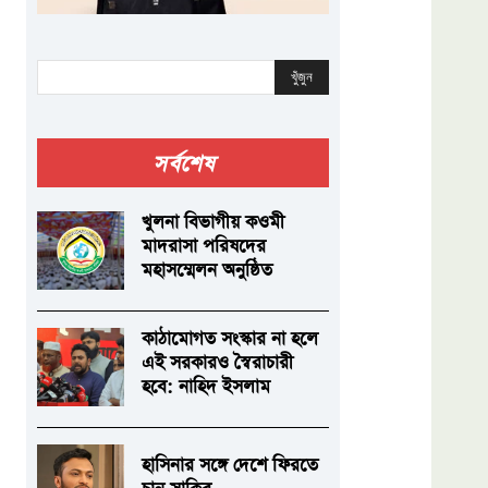
খুঁজুন
সর্বশেষ
খুলনা বিভাগীয় কওমী
মাদরাসা পরিষদের
মহাসম্মেলন অনুষ্ঠিত
কাঠামোগত সংস্কার না হলে
এই সরকারও স্বৈরাচারী
হবে: নাহিদ ইসলাম
হাসিনার সঙ্গে দেশে ফিরতে