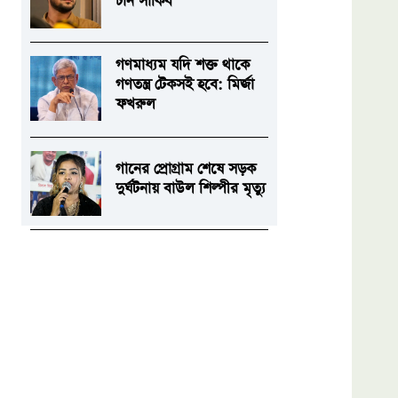
চান সাকিব
গণমাধ্যম যদি শক্ত থাকে
গণতন্ত্র টেকসই হবে: মির্জা
ফখরুল
গানের প্রোগ্রাম শেষে সড়ক
দুর্ঘটনায় বাউল শিল্পীর মৃত্যু