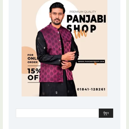
খুঁজুন