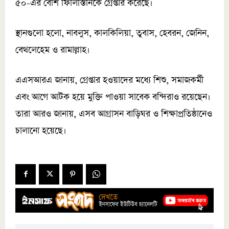
৫০-এর বেশি ফিলিস্তিনিকে গ্রেপ্তার করেছে।
স্থানগুলো হলো, নাবলুস, কালকিলিয়া, তুবাস, হেবরন, জেনিন,
বেথলেহেম ও রামাল্লাহ।
এএসআরএ জানায়, গ্রেপ্তার হওয়াদের মধ্যে শিশু, সমাজকর্মী
এবং আগে আটক হয়ে মুক্তি পাওয়া সাবেক বন্দিরাও রয়েছেন।
তারা আরও জানায়, এসব আগ্রাসন বাড়িঘর ও শিক্ষাপ্রতিষ্ঠানেও
চালানো হয়েছে।