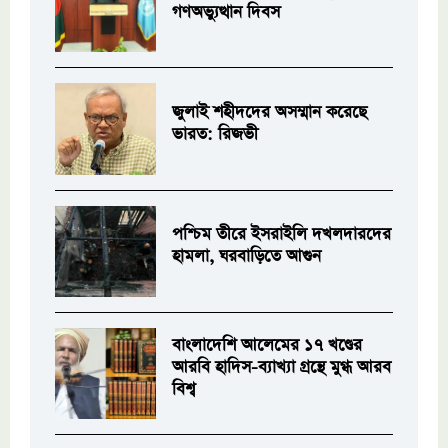
গণঅভ্যুত্থান দিবস
জুলাই শহীদদের অসম্মান করেছে
ভারত: রিজভী
পশ্চিম তীরে ইসরাইলি দখলদারদের
হামলা, ঘরবাড়িতে আগুন
বাংলাদেশি আলেমের ১৭ খণ্ডের
আরবি হাদিস-ব্যাখ্যা গ্রন্থে মুগ্ধ আরব
বিশ্ব