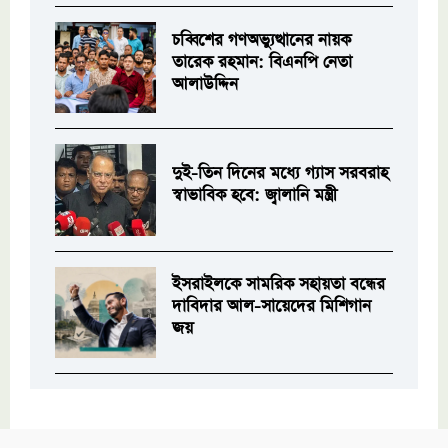
চব্বিশের গণঅভ্যুত্থানের নায়ক
তারেক রহমান: বিএনপি নেতা
আলাউদ্দিন
দুই-তিন দিনের মধ্যে গ্যাস সরবরাহ
স্বাভাবিক হবে: জ্বালানি মন্ত্রী
ইসরাইলকে সামরিক সহায়তা বন্ধের
দাবিদার আল-সায়েদের মিশিগান
জয়