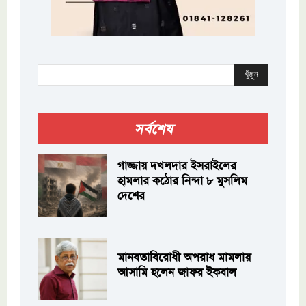
খুঁজুন
সর্বশেষ
গাজ্জায় দখলদার ইসরাইলের
হামলার কঠোর নিন্দা ৮ মুসলিম
দেশের
মানবতাবিরোধী অপরাধ মামলায়
আসামি হলেন জাফর ইকবাল