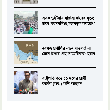
সড়ক দুর্ঘটনায় মাদ্রাসা ছাত্রের মৃত্যু;
ঢাকা-ময়মনসিংহ মহাসড়ক অবরোধ
হরমুজ প্রণালির নতুন বাস্তবতা না
মেনে উপায় নেই আমেরিকার: ইরান
রাষ্ট্রপতি পদে ১১ দলের প্রার্থী
কর্নেল (অব.) অলি আহমদ