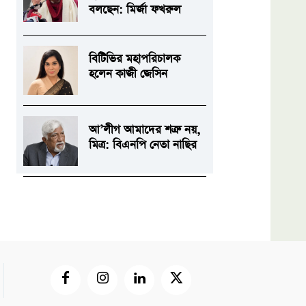
বলছেন: মির্জা ফখরুল
বিটিভির মহাপরিচালক
হলেন কাজী জেসিন
আ’লীগ আমাদের শত্রু নয়,
মিত্র: বিএনপি নেতা নাছির