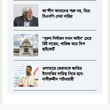
আ’লীগ আমাদের শত্রু নয়, মিত্র:
বিএনপি নেতা নাছির
‘পুরুষ নির্যাতন দমন আইন’ চেয়ে
রিট দায়ের, খারিজ করে দিল
হাইকোর্ট
ওলামায়ে কেরামকে জাতির
ইমামতির দায়িত্ব নিতে হবে:
নাসীরুদ্দীন পাটওয়ারী