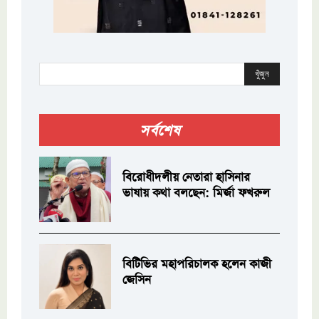
খুঁজুন
সর্বশেষ
বিরোধীদলীয় নেতারা হাসিনার
ভাষায় কথা বলছেন: মির্জা ফখরুল
বিটিভির মহাপরিচালক হলেন কাজী
জেসিন