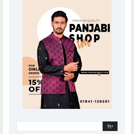
খুঁজুন