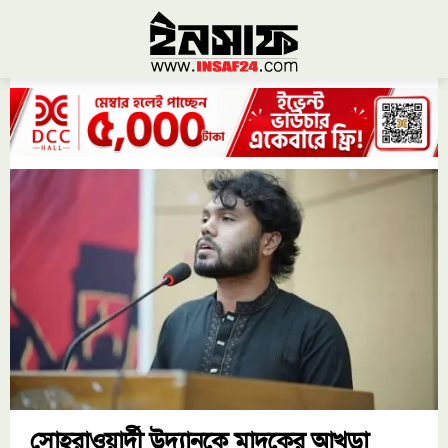
সোহরাওয়ার্দী উদ্যানকে মাদকের আখড়া