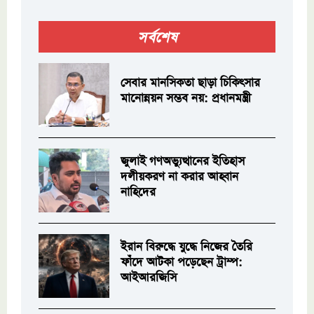
সর্বশেষ
সেবার মানসিকতা ছাড়া চিকিৎসার
মানোন্নয়ন সম্ভব নয়: প্রধানমন্ত্রী
জুলাই গণঅভ্যুত্থানের ইতিহাস
দলীয়করণ না করার আহ্বান
নাহিদের
ইরান বিরুদ্ধে যুদ্ধে নিজের তৈরি
ফাঁদে আটকা পড়েছেন ট্রাম্প:
আইআরজিসি