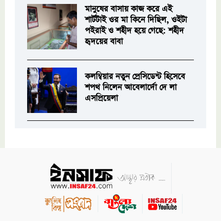
মানুষের বাসায় কাজ করে এই
শার্টটাই ওর মা কিনে দিছিল, ওইটা
পইরাই ও শহীদ হয়ে গেছে: শহীদ
হৃদয়ের বাবা
কলম্বিয়ার নতুন প্রেসিডেন্ট হিসেবে
শপথ নিলেন আবেলার্দো দে লা
এসপ্রিয়েলা