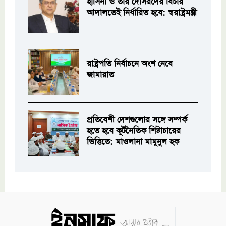
হাসিনা ও তার দোসরদের বিচার
আদালতেই নির্ধারিত হবে: স্বরাষ্ট্রমন্ত্রী
রাষ্ট্রপতি নির্বাচনে অংশ নেবে
জামায়াত
প্রতিবেশী দেশগুলোর সঙ্গে সম্পর্ক
হতে হবে কূটনৈতিক শিষ্টাচারের
ভিত্তিতে: মাওলানা মামুনুল হক