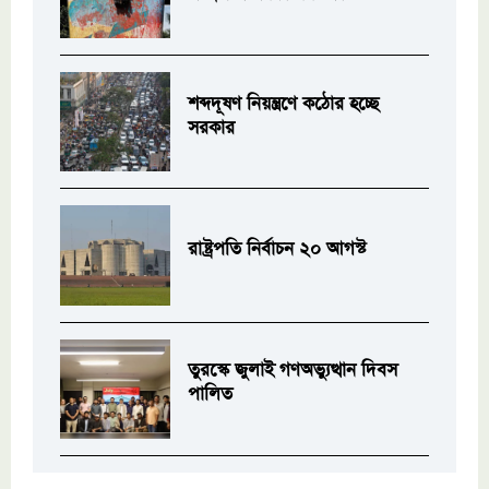
শব্দদূষণ নিয়ন্ত্রণে কঠোর হচ্ছে
সরকার
রাষ্ট্রপতি নির্বাচন ২০ আগস্ট
তুরস্কে জুলাই গণঅভ্যুত্থান দিবস
পালিত