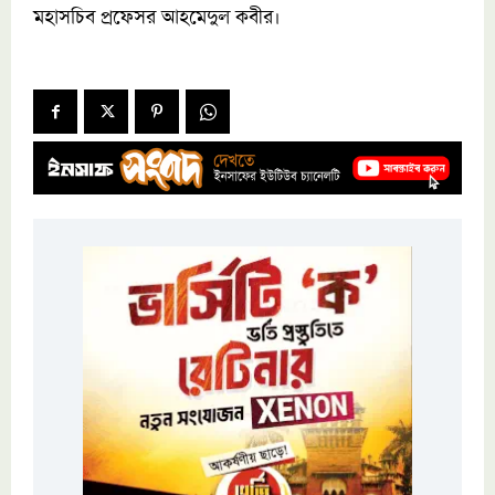
মহাসচিব প্রফেসর আহমেদুল কবীর।