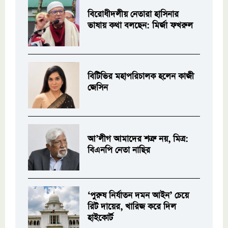
বিরোধীদলীয় নেতারা হাসিনার
ভাষায় কথা বলছেন: মির্জা ফখরুল
বিটিভির মহাপরিচালক হলেন কাজী
জেসিন
আ’লীগ আমাদের শত্রু নয়, মিত্র:
বিএনপি নেতা নাছির
‘পুরুষ নির্যাতন দমন আইন’ চেয়ে
রিট দায়ের, খারিজ করে দিল
হাইকোর্ট