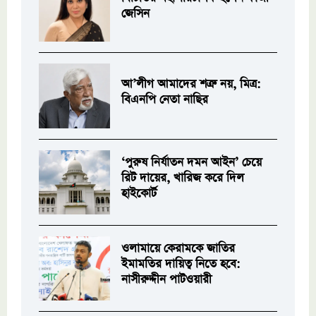
জেসিন
আ’লীগ আমাদের শত্রু নয়, মিত্র:
বিএনপি নেতা নাছির
‘পুরুষ নির্যাতন দমন আইন’ চেয়ে
রিট দায়ের, খারিজ করে দিল
হাইকোর্ট
ওলামায়ে কেরামকে জাতির
ইমামতির দায়িত্ব নিতে হবে:
নাসীরুদ্দীন পাটওয়ারী