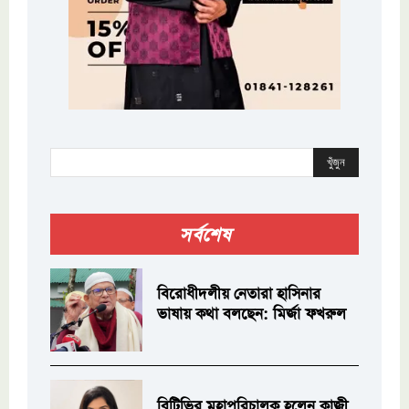
খুঁজুন
সর্বশেষ
বিরোধীদলীয় নেতারা হাসিনার
ভাষায় কথা বলছেন: মির্জা ফখরুল
বিটিভির মহাপরিচালক হলেন কাজী