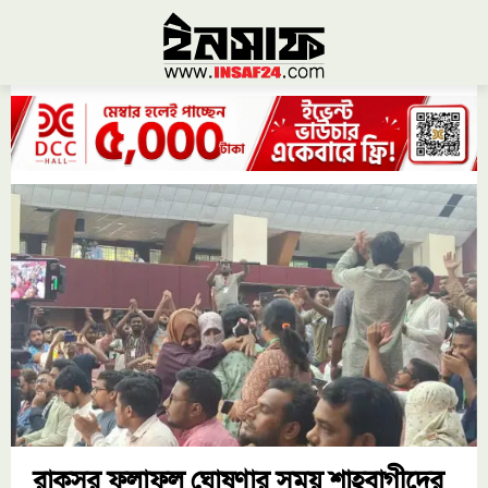
রাকসুর ফলাফল ঘোষণার সময় শাহবাগীদের