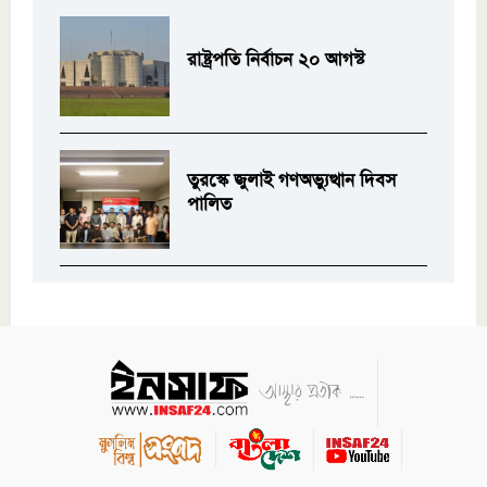
রাষ্ট্রপতি নির্বাচন ২০ আগস্ট
তুরস্কে জুলাই গণঅভ্যুত্থান দিবস
পালিত