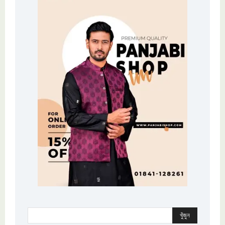
খুঁজুন