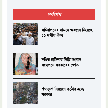
সর্বশেষ
সচিবালয়ের সামনে অবস্থান নিয়েছে
১১ দলীয় ঐক্য
দণ্ডিত হাসিনার দিল্লি সংবাদ
সম্মেলনে সরকারের ক্ষোভ
শব্দদূষণ নিয়ন্ত্রণে কঠোর হচ্ছে
সরকার