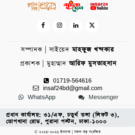
সম্পাদক | সাইয়েদ
মাহফুজ খন্দকার
প্রকাশক | মুহাম্মাদ
আরিফ মুসতাহসান
01719-564616
insaf24bd@gmail.com
WhatsApp
Messenger
প্রধান কার্যালয়: ৩১/এফ, চতুর্থ তলা (লিফট ৩),
তোপখানা রোড, পুরানা পল্টন, ঢাকা-১০০০
© ২০১৪–২০২৬ ইনসাফ | সকল স্বত্ব সংরক্ষিত