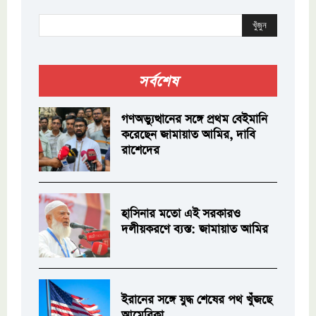
খুঁজুন
সর্বশেষ
গণঅভ্যুত্থানের সঙ্গে প্রথম বেইমানি
করেছেন জামায়াত আমির, দাবি
রাশেদের
হাসিনার মতো এই সরকারও
দলীয়করণে ব্যস্ত: জামায়াত আমির
ইরানের সঙ্গে যুদ্ধ শেষের পথ খুঁজছে
আমেরিকা