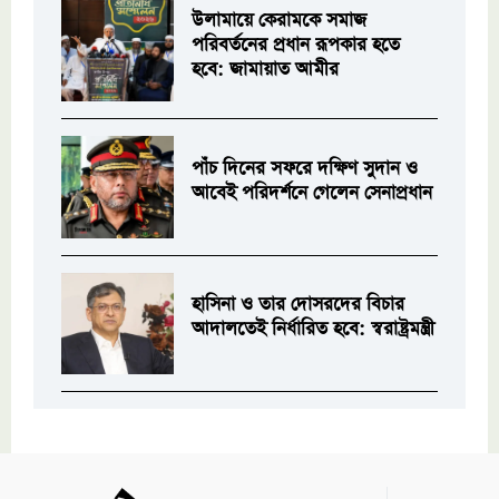
উলামায়ে কেরামকে সমাজ
পরিবর্তনের প্রধান রূপকার হতে
হবে: জামায়াত আমীর
পাঁচ দিনের সফরে দক্ষিণ সুদান ও
আবেই পরিদর্শনে গেলেন সেনাপ্রধান
হাসিনা ও তার দোসরদের বিচার
আদালতেই নির্ধারিত হবে: স্বরাষ্ট্রমন্ত্রী