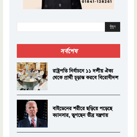
খুঁজুন
সর্বশেষ
রাষ্ট্রপতি নির্বাচনে ১১ দলীয় ঐক্য
থেকে প্রার্থী চূড়ান্ত করবে বিরোধীদল
বাইডেনের শরীরে ছড়িয়ে পড়েছে
ক্যানসার, ভুগছেন তীব্র যন্ত্রণায়