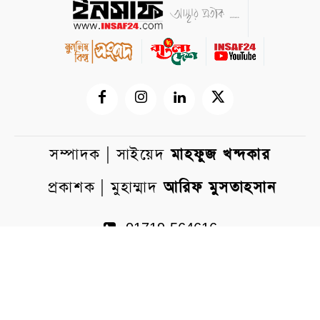
সম্পাদক | সাইয়েদ
মাহফুজ খন্দকার
প্রকাশক | মুহাম্মাদ
আরিফ মুসতাহসান
01719-564616
insaf24bd@gmail.com
WhatsApp
Messenger
প্রধান কার্যালয়: ৩১/এফ, চতুর্থ তলা (লিফট ৩),