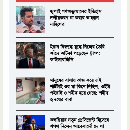
জুলাই গণঅভ্যুত্থানের ইতিহাস
দলীয়করণ না করার আহ্বান
নাহিদের
ইরান বিরুদ্ধে যুদ্ধে নিজের তৈরি
ফাঁদে আটকা পড়েছেন ট্রাম্প:
আইআরজিসি
মানুষের বাসায় কাজ করে এই
শার্টটাই ওর মা কিনে দিছিল, ওইটা
পইরাই ও শহীদ হয়ে গেছে: শহীদ
হৃদয়ের বাবা
কলম্বিয়ার নতুন প্রেসিডেন্ট হিসেবে
শপথ নিলেন আবেলার্দো দে লা