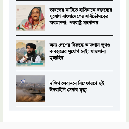
ভারতের মাটিতে হাসিনাকে বক্তব্যের
সুযোগ বাংলাদেশের সার্বভৌমত্বের
অবমাননা: পররাষ্ট্র মন্ত্রণালয়
অন্য দেশের বিরুদ্ধে আফগান ভূখণ্ড
ব্যবহারের সুযোগ নেই: মাওলানা
মুজাহিদ
দক্ষিণ লেবাননে বিস্ফোরণে দুই
ইসরাইলি সেনার মৃত্যু