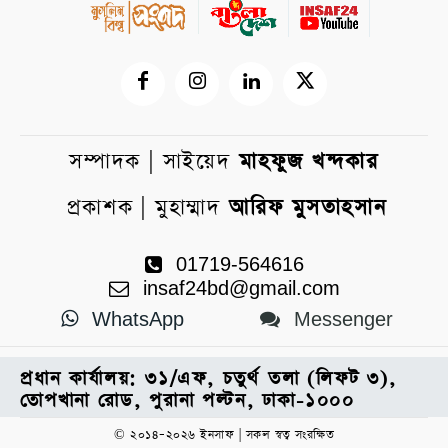
সম্পাদক | সাইয়েদ
মাহফুজ খন্দকার
প্রকাশক | মুহাম্মাদ
আরিফ মুসতাহসান
01719-564616
insaf24bd@gmail.com
WhatsApp
Messenger
প্রধান কার্যালয়: ৩১/এফ, চতুর্থ তলা (লিফট ৩),
তোপখানা রোড, পুরানা পল্টন, ঢাকা-১০০০
© ২০১৪–২০২৬ ইনসাফ | সকল স্বত্ব সংরক্ষিত