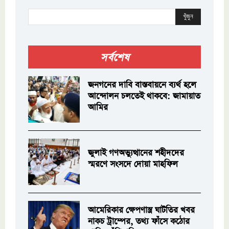
খুঁজুন
সর্বশেষ
জনগনের দাবি বাস্তবায়নে ব্যর্থ হলে
আন্দোলন চলতেই থাকবে: জামায়াত
আমির
জুলাই গণঅভ্যুত্থানের শহীদদের
স্মরণে সংসদে দোয়া মাহফিল
আমেরিকার ক্ষেপণাস্ত্র ঘাটতির খবর
নাকচ ট্রাম্পের, তথ্য ফাঁসে কঠোর