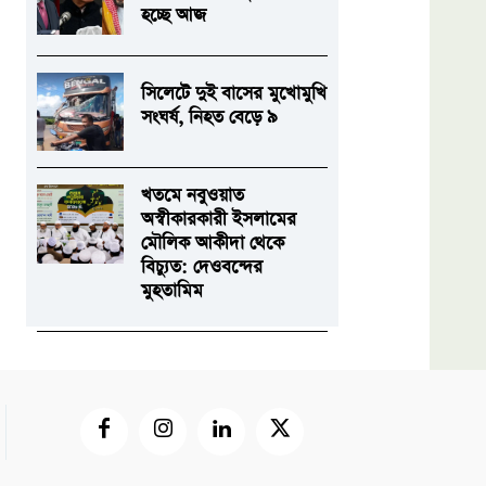
হচ্ছে আজ
সিলেটে দুই বাসের মুখোমুখি
সংঘর্ষ, নিহত বেড়ে ৯
খতমে নবুওয়াত
অস্বীকারকারী ইসলামের
মৌলিক আকীদা থেকে
বিচ্যুত: দেওবন্দের
মুহতামিম