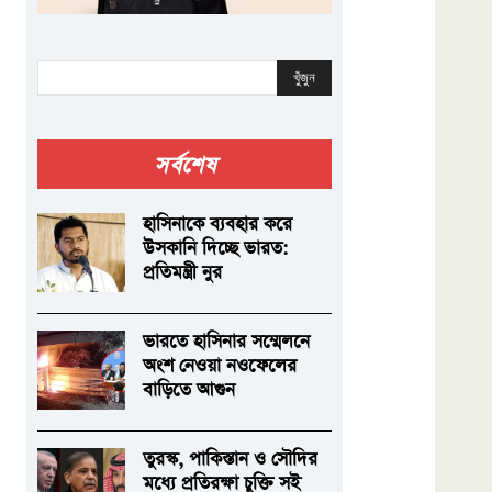
খুঁজুন
সর্বশেষ
হাসিনাকে ব্যবহার করে
উসকানি দিচ্ছে ভারত:
প্রতিমন্ত্রী নুর
ভারতে হাসিনার সম্মেলনে
অংশ নেওয়া নওফেলের
বাড়িতে আগুন
তুরস্ক, পাকিস্তান ও সৌদির
মধ্যে প্রতিরক্ষা চুক্তি সই