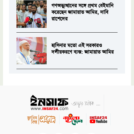
গণঅভ্যুত্থানের সঙ্গে প্রথম বেইমানি
করেছেন জামায়াত আমির, দাবি
রাশেদের
হাসিনার মতো এই সরকারও
দলীয়করণে ব্যস্ত: জামায়াত আমির