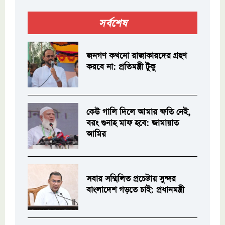
সর্বশেষ
জনগণ কখনো রাজাকারদের গ্রহণ
করবে না: প্রতিমন্ত্রী টুকু
কেউ গালি দিলে আমার ক্ষতি নেই,
বরং গুনাহ মাফ হবে: জামায়াত
আমির
সবার সম্মিলিত প্রচেষ্টায় সুন্দর
বাংলাদেশ গড়তে চাই: প্রধানমন্ত্রী