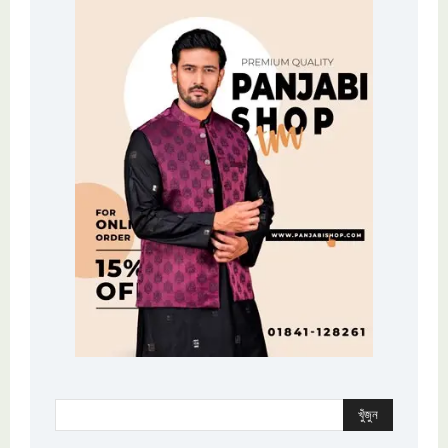
খুঁজুন